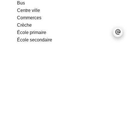
Bus
Centre ville
Commerces
Crèche
École primaire
École secondaire
Garderie
Médecin
Parking public
Piscine publique
Salle de sport
Supermarché
Prestations
Air conditionné
Double vitrage
Gardien