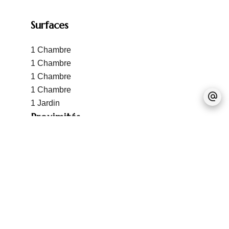
Surfaces
1 Chambre
1 Chambre
1 Chambre
1 Chambre
1 Jardin
Proximités
Pas d'informations disponibles
Prestations
Air conditionné
Cheminée
Double vitrage
Fenêtres coulissantes